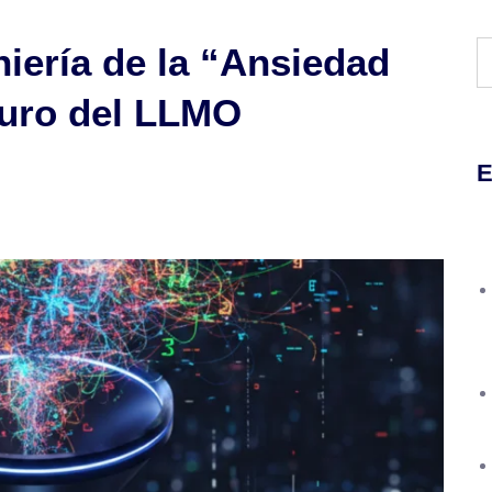
iería de la “Ansiedad
turo del LLMO
E